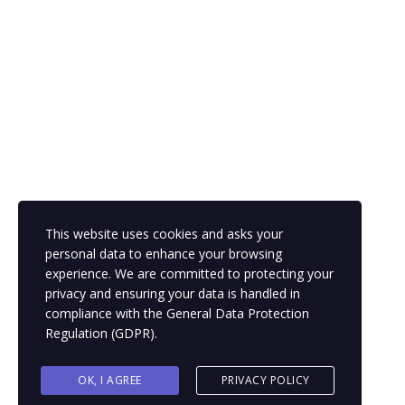
MI CUENTA
NOTICIAS
REGISTRO KRAV-MAGA
CONTACTOS
Quito - Ecuador
Tel.: 098 558 1371
This website uses cookies and asks your
info@fundacionapoyaser.com
personal data to enhance your browsing
experience. We are committed to protecting your
privacy and ensuring your data is handled in
compliance with the
General Data Protection
Regulation (GDPR)
.
Copyright © 2021 Fundación Apoyaser │Desarrollado
por
ArtDesign Ecuador
OK, I AGREE
PRIVACY POLICY